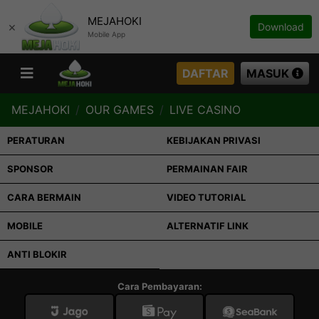
MEJAHOKI
×
Download
Mobile App
DAFTAR
MASUK
MEJAHOKI
OUR GAMES
LIVE CASINO
PERATURAN
KEBIJAKAN PRIVASI
SPONSOR
PERMAINAN FAIR
CARA BERMAIN
VIDEO TUTORIAL
MOBILE
ALTERNATIF LINK
ANTI BLOKIR
Cara Pembayaran: