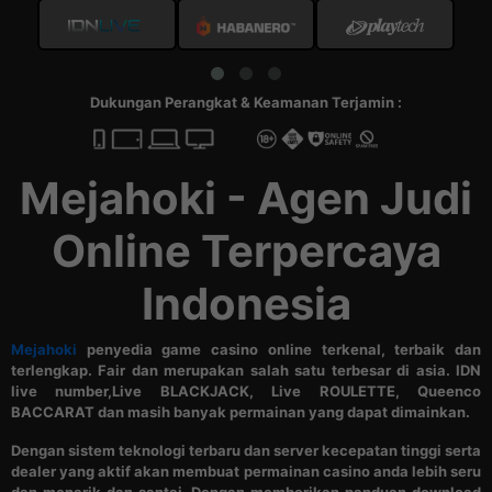
Dukungan Perangkat & Keamanan Terjamin :
Mejahoki - Agen Judi
Online Terpercaya
Indonesia
Mejahoki
penyedia game casino online terkenal, terbaik dan
terlengkap. Fair dan merupakan salah satu terbesar di asia. IDN
live number,Live BLACKJACK, Live ROULETTE, Queenco
BACCARAT dan masih banyak permainan yang dapat dimainkan.
Dengan sistem teknologi terbaru dan server kecepatan tinggi serta
dealer yang aktif akan membuat permainan casino anda lebih seru