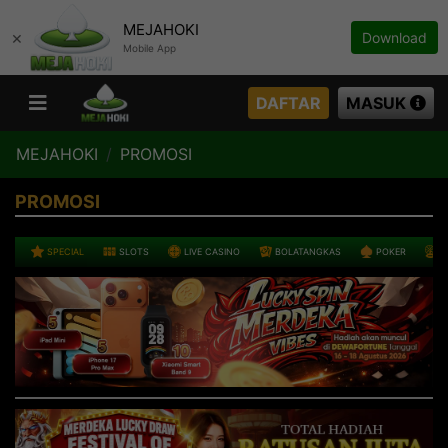
MEJAHOKI
×
Download
Mobile App
DAFTAR
MASUK
MEJAHOKI
PROMOSI
PROMOSI
SPECIAL
SLOTS
LIVE CASINO
BOLATANGKAS
POKER
S