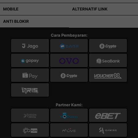
MOBILE
ALTERNATIF LINK
ANTI BLOKIR
Cara Pembayaran:
Partner Kami: