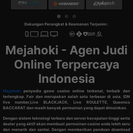
Dukungan Perangkat & Keamanan Terjamin :
Mejahoki - Agen Judi
Online Terpercaya
Indonesia
Mejahoki
penyedia game casino online terkenal, terbaik dan
terlengkap. Fair dan merupakan salah satu terbesar di asia. IDN
live number,Live BLACKJACK, Live ROULETTE, Queenco
BACCARAT dan masih banyak permainan yang dapat dimainkan.
Dengan sistem teknologi terbaru dan server kecepatan tinggi serta
dealer yang aktif akan membuat permainan casino anda lebih seru
dan menarik dan santai. Dengan memberikan panduan download